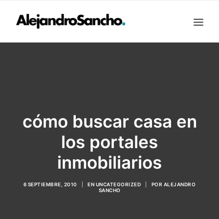
INMOBILIARIO
FONDOS DE INVERSIÓN
OTROS
SOBRE MI
CONTACTO
INVERSIONES
cómo buscar casa en
BUSCAR
los portales
inmobiliarios
6 SEPTIEMBRE, 2010
|
EN
UNCATEGORIZED
|
POR
ALEJANDRO
SANCHO