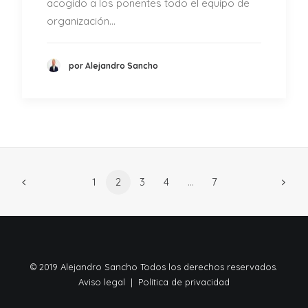
acogido a los ponentes todo el equipo de
organización…
por Alejandro Sancho
1
2
3
4
…
7
© 2019 Alejandro Sancho Todos los derechos reservados.
Aviso legal
|
Política de privacidad